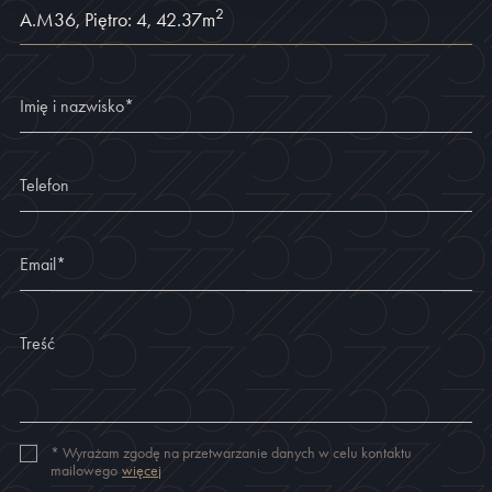
2
A.M36
,
Piętro: 4
,
42.37
m
Imię i nazwisko
*
Telefon
Email
*
Treść
*
Wyrażam zgodę na przetwarzanie danych w celu kontaktu
mailowego
więcej