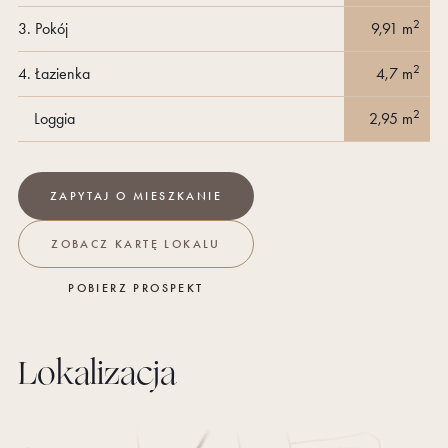
2
3.
Pokój
9,91
m
2
4.
Łazienka
4,7
m
2
Loggia
2,95
m
ZAPYTAJ O
MIESZKANIE
ZOBACZ KARTĘ LOKALU
POBIERZ PROSPEKT
Lokalizacja