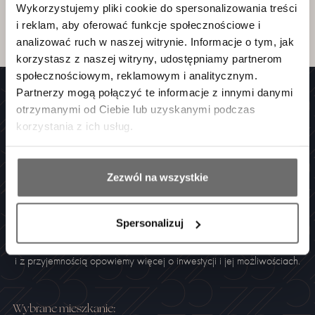
5 Wyjście na taras – możliwa różnica poziomów.
Wykorzystujemy pliki cookie do spersonalizowania treści
6 Powyższa oferta ma charakter informacyjny i nie stanowi oferty handlowej
i reklam, aby oferować funkcje społecznościowe i
w rozumieniu art.66 §1 Kodeksu cywilnego oraz innych właściwych
przepisów prawnych.
analizować ruch w naszej witrynie. Informacje o tym, jak
korzystasz z naszej witryny, udostępniamy partnerom
społecznościowym, reklamowym i analitycznym.
Partnerzy mogą połączyć te informacje z innymi danymi
otrzymanymi od Ciebie lub uzyskanymi podczas
korzystania z ich usług.
POROZMAWIAJMY
Masz pytania lub chcesz się
Zezwól na wszystkie
umówić na spotkanie?
Spersonalizuj
Jesteśmy dostępni codziennie od 8 do 17
i z przyjemnością opowiemy więcej o inwestycji i jej możliwościach.
Wybran
e
mieszkanie
: