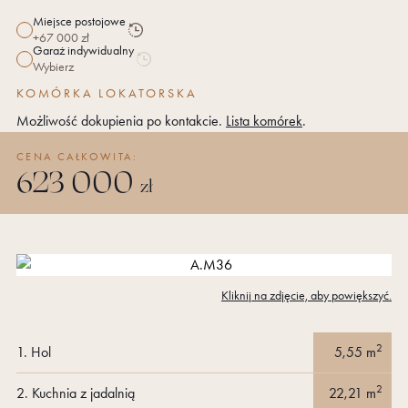
Miejsce postojowe
+67 000 zł
Miejsce
Historia
Garaż indywidualny
parkingowe
ceny
Wybierz
Miejsce
Historia
Miejsce
parkingowe
ceny
KOMÓRKA LOKATORSKA
postojowe
Garaż
Możliwość dokupienia po kontakcie.
Lista komórek
.
indywidualny
CENA CAŁKOWITA:
623 000
zł
Kliknij na zdjęcie, aby powiększyć.
2
1.
Hol
5,55
m
2
2.
Kuchnia z jadalnią
22,21
m