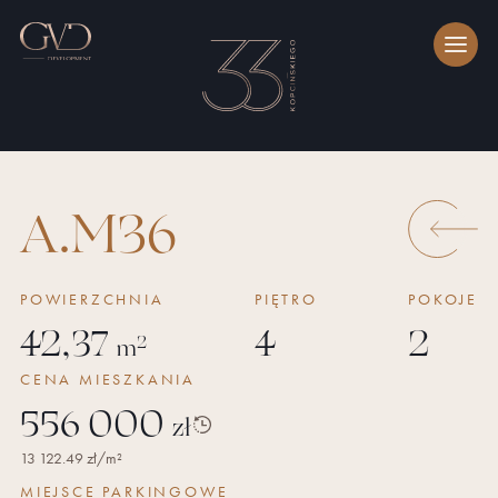
A.M36
POWIERZCHNIA
PIĘTRO
POKOJE
42,37
4
2
2
m
CENA
MIESZKANIA
556 000
zł
Historia
13 122.49
zł/m²
ceny
MIEJSCE PARKINGOWE