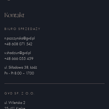
Kontakt
BIURO SPRZEDAŻY
n.pszczynska@gvd.pl
+48 608 071 542
v.shadziun@gvd.pl
+48 666 055 459
ul. Składowa 38, Łódź
Pn - Pt 8.00 – 17.00
GVD SP. Z O.O.
ul. Wileńska 2
25-411 Kielce