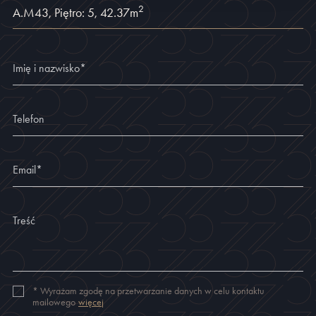
2
A.M43
,
Piętro: 5
,
42.37
m
Imię i nazwisko
*
Telefon
Email
*
Treść
*
Wyrażam zgodę na przetwarzanie danych w celu kontaktu
mailowego
więcej