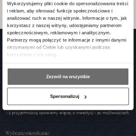
5 Wyjście na taras – możliwa różnica poziomów.
Wykorzystujemy pliki cookie do spersonalizowania treści
6 Powyższa oferta ma charakter informacyjny i nie stanowi oferty handlowej
i reklam, aby oferować funkcje społecznościowe i
w rozumieniu art.66 §1 Kodeksu cywilnego oraz innych właściwych
przepisów prawnych.
analizować ruch w naszej witrynie. Informacje o tym, jak
korzystasz z naszej witryny, udostępniamy partnerom
społecznościowym, reklamowym i analitycznym.
Partnerzy mogą połączyć te informacje z innymi danymi
otrzymanymi od Ciebie lub uzyskanymi podczas
korzystania z ich usług.
POROZMAWIAJMY
Masz pytania lub chcesz się
Zezwól na wszystkie
umówić na spotkanie?
Spersonalizuj
Jesteśmy dostępni codziennie od 8 do 17
i z przyjemnością opowiemy więcej o inwestycji i jej możliwościach.
Wybran
e
mieszkanie
: