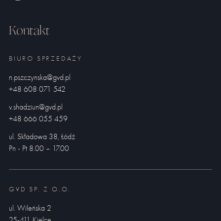
Kontakt
BIURO SPRZEDAŻY
n.pszczynska@gvd.pl
+48 608 071 542
v.shadziun@gvd.pl
+48 666 055 459
ul. Składowa 38, Łódź
Pn - Pt 8.00 – 17.00
GVD SP. Z O.O.
ul. Wileńska 2
25-411 Kielce