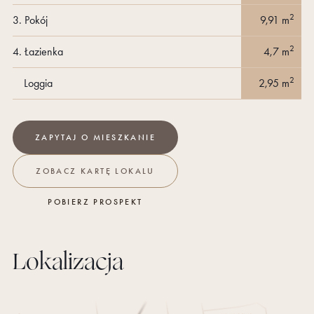
2
3.
Pokój
9,91
m
2
4.
Łazienka
4,7
m
2
Loggia
2,95
m
ZAPYTAJ O
MIESZKANIE
ZOBACZ KARTĘ LOKALU
POBIERZ PROSPEKT
Lokalizacja