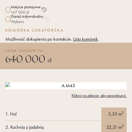
Miejsce postojowe
+67 000 zł
Miejsce
Historia
Garaż indywidualny
parkingowe
ceny
Wybierz
Miejsce
Historia
Miejsce
parkingowe
ceny
KOMÓRKA LOKATORSKA
postojowe
Garaż
Możliwość dokupienia po kontakcie.
Lista komórek
.
indywidualny
CENA CAŁKOWITA:
640 000
zł
Kliknij na zdjęcie, aby powiększyć.
2
1.
Hol
5,55
m
2
2.
Kuchnia z jadalnią
22,21
m