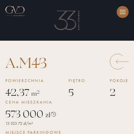
A.M43
POWIERZCHNIA
PIĘTRO
POKOJE
42,37
5
2
2
m
CENA
MIESZKANIA
573 000
zł
Historia
13 523.72
zł/m²
ceny
MIEJSCE PARKINGOWE