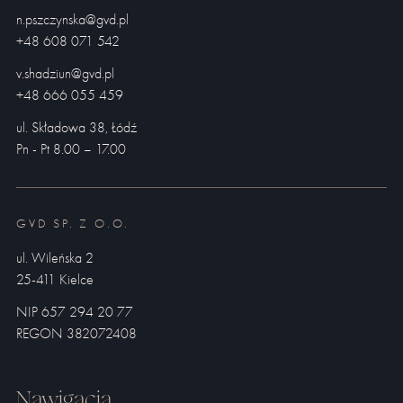
n.pszczynska@gvd.pl
+48 608 071 542
v.shadziun@gvd.pl
+48 666 055 459
ul. Składowa 38, Łódź
Pn - Pt 8.00 – 17.00
GVD SP. Z O.O.
ul. Wileńska 2
25-411 Kielce
NIP 657 294 20 77
REGON 382072408
Nawigacja