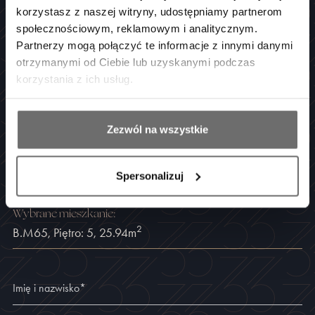
korzystasz z naszej witryny, udostępniamy partnerom
społecznościowym, reklamowym i analitycznym.
POROZMAWIAJMY
Partnerzy mogą połączyć te informacje z innymi danymi
otrzymanymi od Ciebie lub uzyskanymi podczas
Masz pytania lub chcesz się
korzystania z ich usług.
umówić na spotkanie?
Zezwól na wszystkie
Jesteśmy dostępni codziennie od 8 do 17
i z przyjemnością opowiemy więcej o inwestycji i jej możliwościach.
Spersonalizuj
Wybran
e
mieszkanie
:
2
B.M65
,
Piętro: 5
,
25.94
m
Imię i nazwisko
*