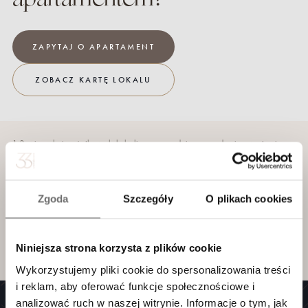
ZAPYTAJ O
APARTAMENT
ZOBACZ KARTĘ LOKALU
1 Powierzchnia użytkowa lokalu liczona zgodnie z zasadami zawartymi w
polskiej normie PN-ISO 9836:2022-07
2 Powierzchnie pomieszczeń oraz wymiary podano z uwzględnieniem
tynków.
3 Rysunki opracowano na podstawie projektu budowlanego.
Zgoda
Szczegóły
O plikach cookies
4 Powierzchnie i wymiary mogą ulec niewielkim zmianom wynikającym z
realizacji projektu.
5 Wyjście na taras – możliwa różnica poziomów.
6 Powyższa oferta ma charakter informacyjny i nie stanowi oferty handlowej
w rozumieniu art.66 §1 Kodeksu cywilnego oraz innych właściwych
Niniejsza strona korzysta z plików cookie
przepisów prawnych.
Wykorzystujemy pliki cookie do spersonalizowania treści
i reklam, aby oferować funkcje społecznościowe i
analizować ruch w naszej witrynie. Informacje o tym, jak