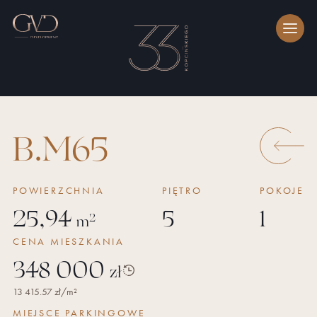
B.M65
POWIERZCHNIA
PIĘTRO
POKOJE
25,94
5
1
2
m
CENA
MIESZKANIA
348 000
zł
Historia
13 415.57
zł/m²
ceny
MIEJSCE PARKINGOWE